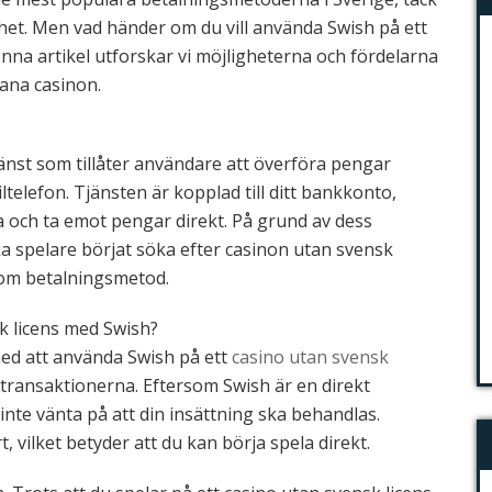
et. Men vad händer om du vill använda Swish på ett
enna artikel utforskar vi möjligheterna och fördelarna
ana casinon.
änst som tillåter användare att överföra pengar
ltelefon. Tjänsten är kopplad till ditt bankkonto,
cka och ta emot pengar direkt. På grund av dess
 spelare börjat söka efter casinon utan svensk
som betalningsmetod.
sk licens med Swish?
med att använda Swish på ett
casino utan svensk
 transaktionerna. Eftersom Swish är en direkt
nte vänta på att din insättning ska behandlas.
vilket betyder att du kan börja spela direkt.