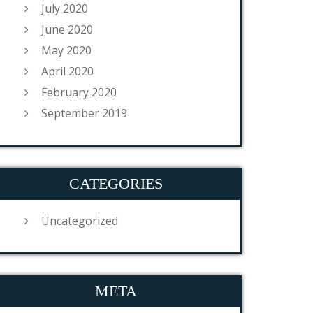
July 2020
June 2020
May 2020
April 2020
February 2020
September 2019
CATEGORIES
Uncategorized
META