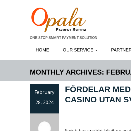
ONE STOP SMART PAYMENT SOLUTION
HOME
OUR SERVICE
PARTNE
MONTHLY ARCHIVES:
FEBRU
FÖRDELAR MED
February
CASINO UTAN S
28, 2024
Swish har snabbt blivit en av