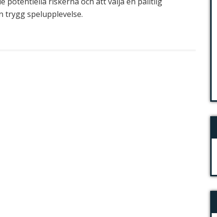
 potentiella riskerna och att välja en pålitlig
en trygg spelupplevelse.