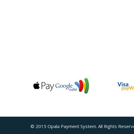
© 2015 Opala Payment System. All Rights Reser