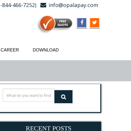
-844-466-7252)
info@opalapay.com
CAREER
DOWNLOAD
RECENT POSTS