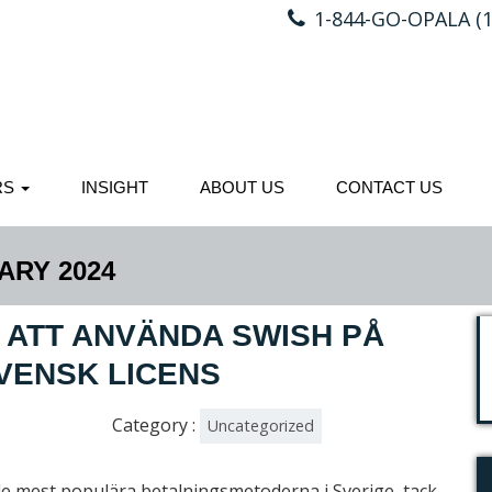
1-844-GO-OPALA (1
RS
INSIGHT
ABOUT US
CONTACT US
ARY 2024
 ATT ANVÄNDA SWISH PÅ
VENSK LICENS
Category :
Uncategorized
 de mest populära betalningsmetoderna i Sverige, tack