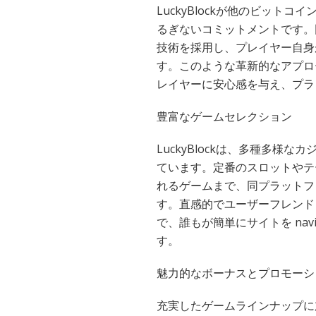
LuckyBlockが他のビッ
るぎないコミットメントです。
技術を採用し、プレイヤー自身
す。このような革新的なアプロ
レイヤーに安心感を与え、プラ
豊富なゲームセレクション
LuckyBlockは、多種多
ています。定番のスロットやテ
れるゲームまで、同プラットフォ
す。直感的でユーザーフレンド
で、誰もが簡単にサイトを nav
す。
魅力的なボーナスとプロモーシ
充実したゲームラインナップに加