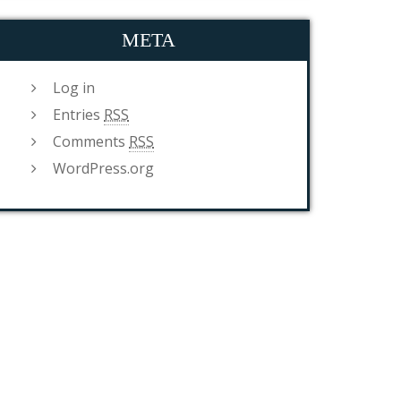
META
Log in
Entries
RSS
Comments
RSS
WordPress.org