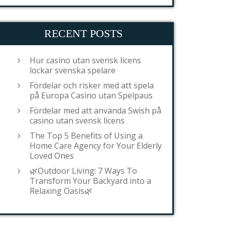
RECENT POSTS
Hur casino utan svensk licens
lockar svenska spelare
Fördelar och risker med att spela
på Europa Casino utan Spelpaus
Fördelar med att använda Swish på
casino utan svensk licens
The Top 5 Benefits of Using a
Home Care Agency for Your Elderly
Loved Ones
🌿Outdoor Living: 7 Ways To
Transform Your Backyard into a
Relaxing Oasis🌿