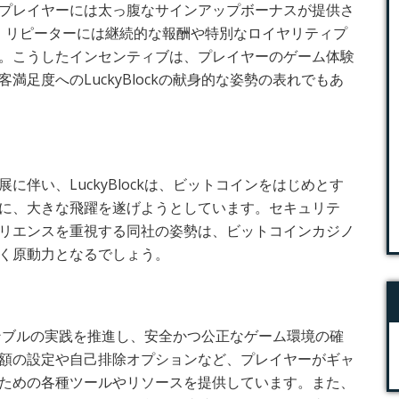
プレイヤーには太っ腹なサインアップボーナスが提供さ
貨、リピーターには継続的な報酬や特別なロイヤリティプ
。こうしたインセンティブは、プレイヤーのゲーム体験
満足度へのLuckyBlockの献身的な姿勢の表れでもあ
に伴い、LuckyBlockは、ビットコインをはじめとす
に、大きな飛躍を遂げようとしています。セキュリテ
リエンスを重視する同社の姿勢は、ビットコインカジノ
く原動力となるでしょう。
るギャンブルの実践を推進し、安全かつ公正なゲーム環境の確
額の設定や自己排除オプションなど、プレイヤーがギャ
ための各種ツールやリソースを提供しています。また、