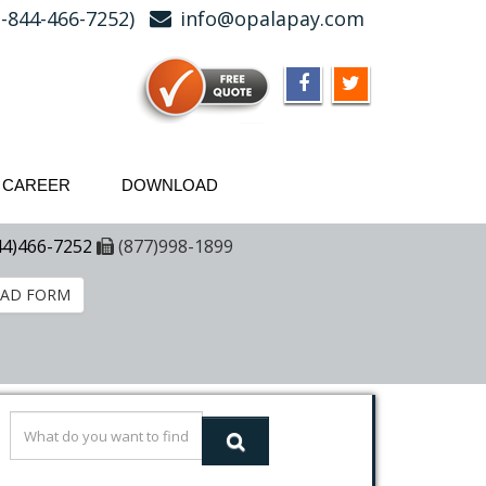
-844-466-7252)
info@opalapay.com
CAREER
DOWNLOAD
44)466-7252
(877)998-1899
AD FORM